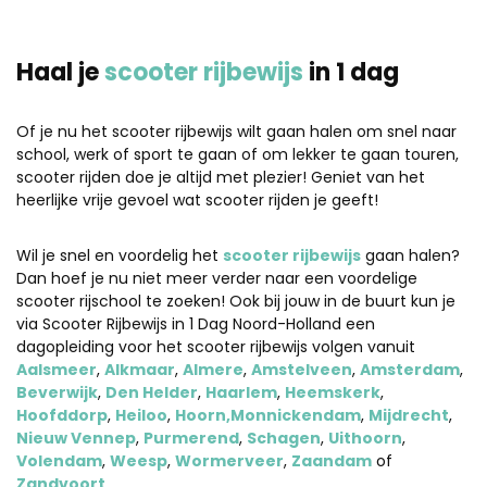
Haal je
scooter rijbewijs
in 1 dag
Of je nu het scooter rijbewijs wilt gaan halen om snel naar
school, werk of sport te gaan of om lekker te gaan touren,
scooter rijden doe je altijd met plezier! Geniet van het
heerlijke vrije gevoel wat scooter rijden je geeft!
Wil je snel en voordelig het
scooter rijbewijs
gaan halen?
Dan hoef je nu niet meer verder naar een voordelige
scooter rijschool te zoeken! Ook bij jouw in de buurt kun je
via Scooter Rijbewijs in 1 Dag Noord-Holland een
dagopleiding voor het scooter rijbewijs volgen vanuit
Aalsmeer
,
Alkmaar
,
Almere
,
Amstelveen
,
Amsterdam
,
Beverwijk
,
Den Helder
,
Haarlem
,
Heemskerk
,
Hoofddorp
,
Heiloo
,
Hoorn,Monnickendam
,
Mijdrecht
,
Nieuw Vennep
,
Purmerend
,
Schagen
,
Uithoorn
,
Volendam
,
Weesp
,
Wormerveer
,
Zaandam
of
Zandvoort
.