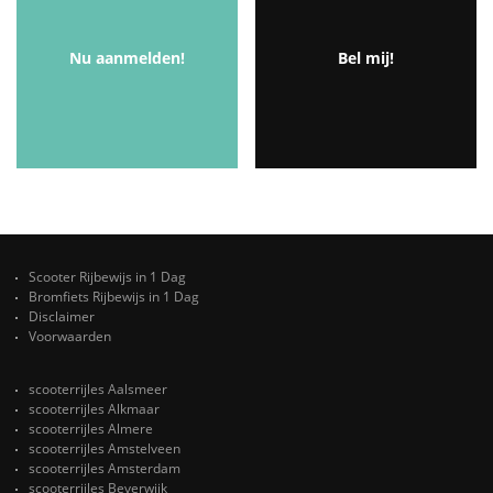
Nu aanmelden!
Bel mij!
Scooter Rijbewijs in 1 Dag
Bromfiets Rijbewijs in 1 Dag
Disclaimer
Voorwaarden
scooterrijles Aalsmeer
scooterrijles Alkmaar
scooterrijles Almere
scooterrijles Amstelveen
scooterrijles Amsterdam
scooterrijles Beverwijk