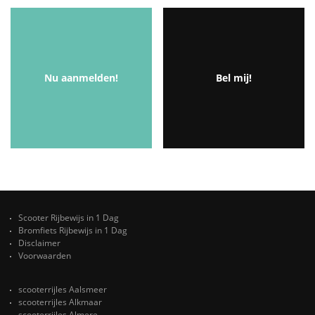
Nu aanmelden!
Bel mij!
Scooter Rijbewijs in 1 Dag
Bromfiets Rijbewijs in 1 Dag
Disclaimer
Voorwaarden
scooterrijles Aalsmeer
scooterrijles Alkmaar
scooterrijles Almere