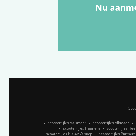
Nu aanme
Scoo
scooterrijles Aalsmeer
scooterrijles Alkmaar
scooterrijles Haarlem
scooterrijles He
scooterrijles Nieuw Vennep
scooterrijles Purmer