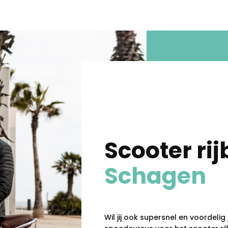
Scooter rij
Schagen
Wil jij ook supersnel en voordeli