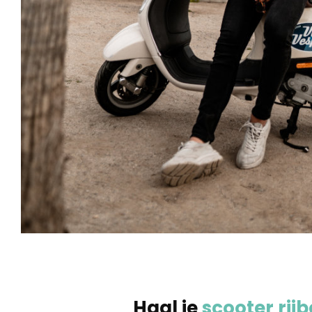
Haal je
scooter rijb