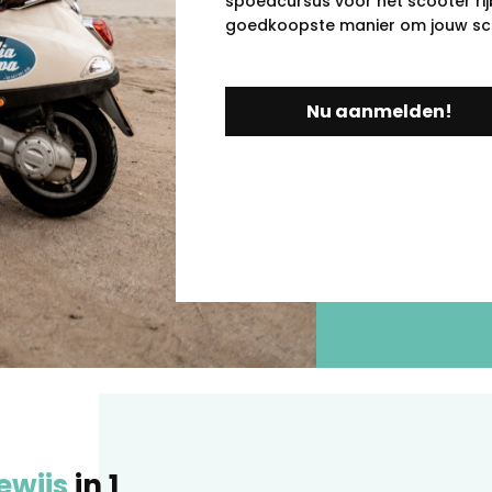
spoedcursus voor het scooter rijb
goedkoopste manier om jouw scoo
Nu aanmelden!
ewijs
in 1