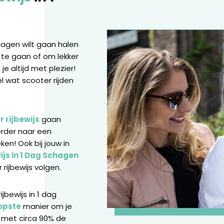
chagen wilt gaan halen
 te gaan of om lekker
je altijd met plezier!
el wat scooter rijden
 rijbewijs
gaan
erder naar een
ken! Ook bij jouw in
ijs in 1 Dag Schagen
rijbewijs volgen.
jbewijs in 1 dag
opste
manier om je
 met circa 90% de