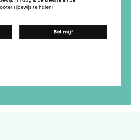
ewijs in 1 dag is de snelste én de
ter rijbewijs te halen!
Bel mij!