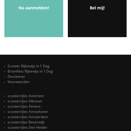
Nu aanmelden!
Bel mij!
Scooter Rijbewijs in 1 Dag
Bromfiets Rijbewijs in 1 Dag
Disclaimer
Voorwaarden
scooterrijles Aalsmeer
scooterrijles Alkmaar
scooterrijles Almere
scooterrijles Amstelveen
scooterrijles Amsterdam
scooterrijles Beverwijk
scooterrijles Den Helder