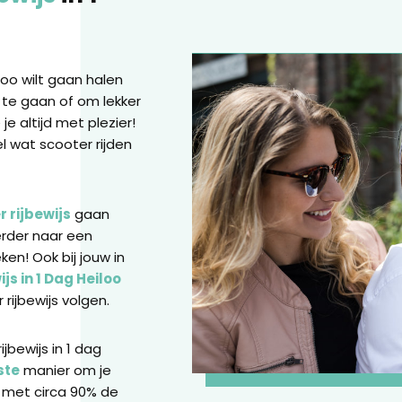
iloo wilt gaan halen
 te gaan of om lekker
je altijd met plezier!
el wat scooter rijden
 rijbewijs
gaan
erder naar een
ken! Ook bij jouw in
js in 1 Dag Heiloo
rijbewijs volgen.
jbewijs in 1 dag
ste
manier om je
 met circa 90% de