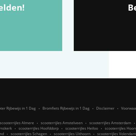
lden!
Be
ter Rijbewijs in 1 Dag
Bromfiets Rijbewijs in 1 Dag
Disclaimer
Voorwaa
scooterrijles Almere
scooterrijles Amstelveen
scooterrijles Amsterdam
emskerk
scooterrijles Hoofddorp
scooterrijles Heiloo
scooterrijles Ho
end
scooterrijles Schagen
scooterrijles Uithoorn
scooterrijles Volendam