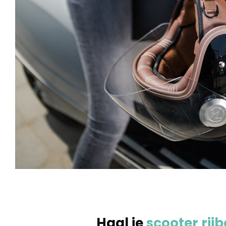
Haal je
scooter rijb