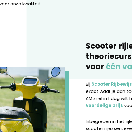
voor onze kwaliteit
Scooter rijl
theoriecur
voor
één va
Bij
Scooter Rijbewijs
exact waar je aan toe
AM snel in 1 dag wilt 
voordelige prijs
voor
Inbegrepen in het rij
scooter rijlessen, e