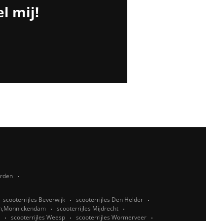
l mij!
rden
scooterrijles Beverwijk
scooterrijles Den Helder
orn,Monnickendam
scooterrijles Mijdrecht
scooterrijles Weesp
scooterrijles Wormerveer