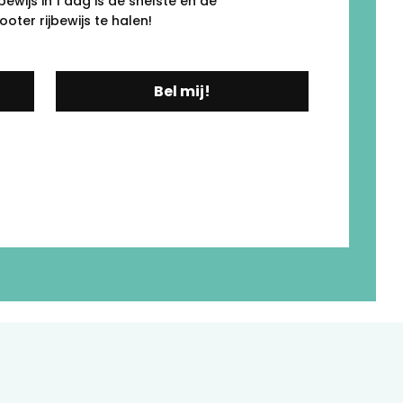
ewijs in 1 dag is de snelste én de
ter rijbewijs te halen!
Bel mij!