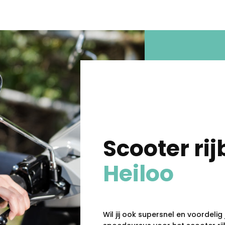
Scooter rij
Heiloo
Wil jij ook supersnel en voordelig