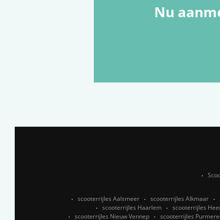
Nu aanme
Scoo
scooterrijles Aalsmeer
scooterrijles Alkmaar
scooterrijles Haarlem
scooterrijles He
scooterrijles Nieuw Vennep
scooterrijles Purmer