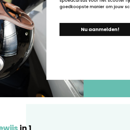
spoedcursus voor het scooter rijb
goedkoopste manier om jouw scoo
Nu aanmelden!
ewijs
in 1