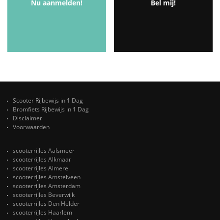
Nu aanmelden!
Bel mij!
Scooter Rijbewijs in 1 Dag
Bromfiets Rijbewijs in 1 Dag
Disclaimer
Voorwaarden
scooterrijles Aalsmeer
scooterrijles Alkmaar
scooterrijles Almere
scooterrijles Amstelveen
scooterrijles Amsterdam
scooterrijles Beverwijk
scooterrijles Den Helder
scooterrijles Haarlem