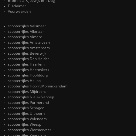
Bromfiets Rijbewijs in 1 Dag
Disclaimer
Voorwaarden
scooterrijles Aalsmeer
scooterrijles Alkmaar
scooterrijles Almere
scooterrijles Amstelveen
scooterrijles Amsterdam
scooterrijles Beverwijk
scooterrijles Den Helder
scooterrijles Haarlem
scooterrijles Heemskerk
scooterrijles Hoofddorp
scooterrijles Heiloo
scooterrijles Hoorn,Monnickendam
scooterrijles Mijdrecht
scooterrijles Nieuw Vennep
scooterrijles Purmerend
scooterrijles Schagen
scooterrijles Uithoorn
scooterrijles Volendam
scooterrijles Weesp
scooterrijles Wormerveer
scooterrijles Zaandam