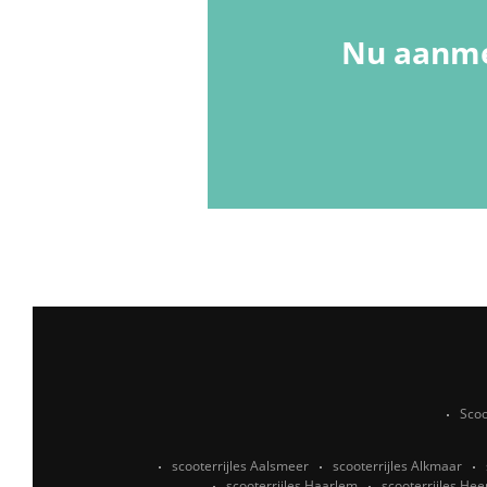
Nu aanme
Scoo
scooterrijles Aalsmeer
scooterrijles Alkmaar
scooterrijles Haarlem
scooterrijles He