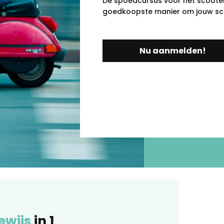
De spoedcursus voor het scooter r
goedkoopste manier om jouw scoo
Nu aanmelden!
ewijs
in 1