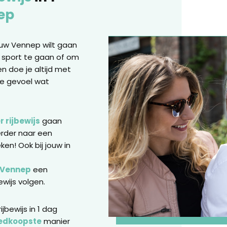
ep
ieuw Vennep wilt gaan
f sport te gaan of om
en doe je altijd met
ije gevoel wat
 rijbewijs
gaan
erder naar een
ken! Ook bij jouw in
w Vennep
een
ewijs volgen.
jbewijs in 1 dag
edkoopste
manier