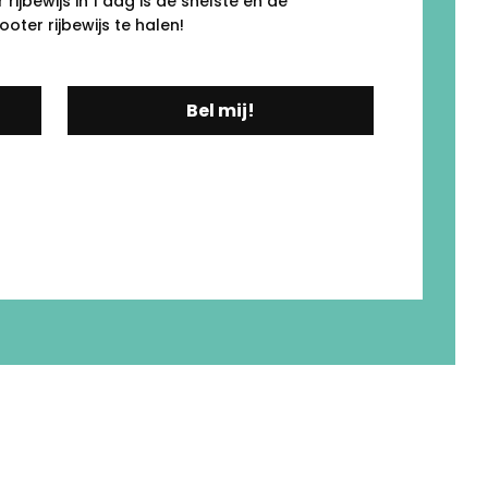
ijbewijs in 1 dag is de snelste én de
ter rijbewijs te halen!
Bel mij!