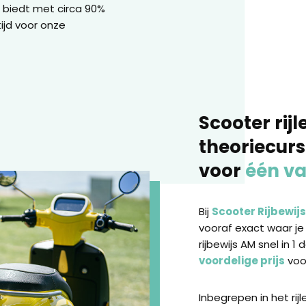
 biedt met circa 90%
ijd voor onze
Scooter rijl
theoriecur
voor
één va
Bij
Scooter Rijbewij
vooraf exact waar je
rijbewijs AM snel in 1 
voordelige prijs
voor
Inbegrepen in het rij