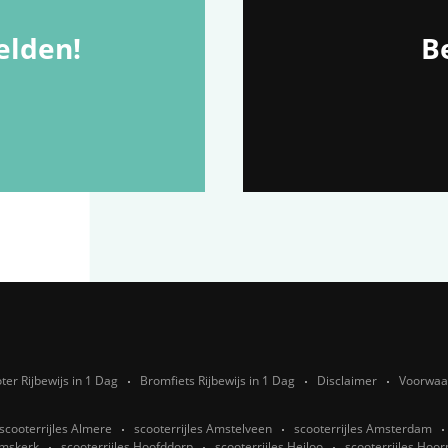
lden!
Be
ter Rijbewijs in 1 Dag
Bromfiets Rijbewijs in 1 Dag
Disclaimer
Voorwaa
scooterrijles Almere
scooterrijles Amstelveen
scooterrijles Amsterdam
emskerk
scooterrijles Hoofddorp
scooterrijles Heiloo
scooterrijles Ho