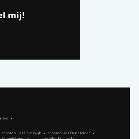
l mij!
rden
scooterrijles Beverwijk
scooterrijles Den Helder
orn,Monnickendam
scooterrijles Mijdrecht