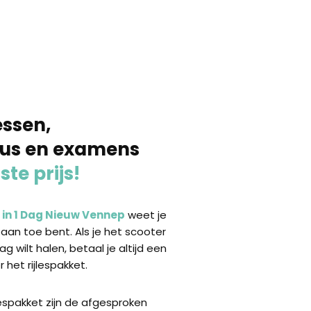
essen,
sus en examens
ste prijs!
s in 1 Dag Nieuw Vennep
weet je
 aan toe bent. Als je het scooter
dag wilt halen, betaal je altijd een
 het rijlespakket.
lespakket zijn de afgesproken