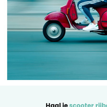
Haal je
scooter rijb