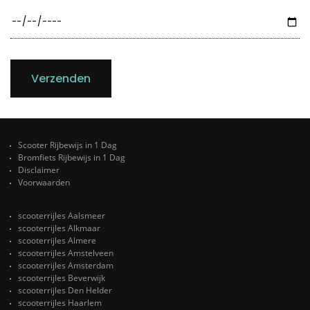
Verzenden
Scooter Rijbewijs in 1 Dag
Bromfiets Rijbewijs in 1 Dag
Disclaimer
Voorwaarden
scooterrijles Aalsmeer
scooterrijles Alkmaar
scooterrijles Almere
scooterrijles Amstelveen
scooterrijles Amsterdam
scooterrijles Beverwijk
scooterrijles Den Helder
scooterrijles Haarlem