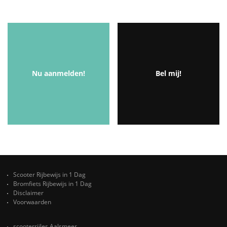
Nu aanmelden!
Bel mij!
Scooter Rijbewijs in 1 Dag
Bromfiets Rijbewijs in 1 Dag
Disclaimer
Voorwaarden
scooterrijles Aalsmeer