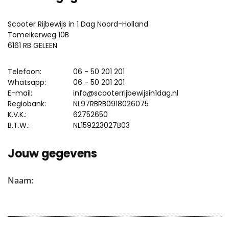
Scooter Rijbewijs in 1 Dag Noord-Holland
Tomeikerweg 10B
6161 RB GELEEN
Telefoon:
06 - 50 201 201
Whatsapp:
06 - 50 201 201
E-mail:
info@scooterrijbewijsin1dag.nl
Regiobank:
NL97RBRB0918026075
K.V.K.:
62752650
B.T.W.:
NL159223027B03
Jouw gegevens
Naam: