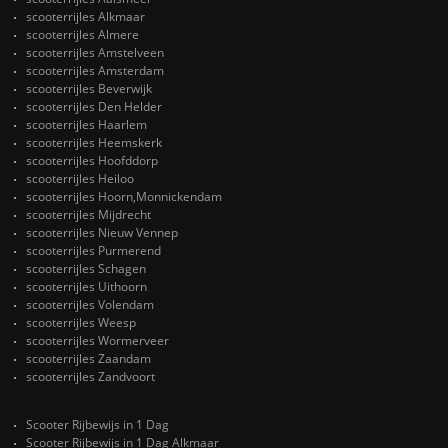
scooterrijles Alkmaar
scooterrijles Almere
scooterrijles Amstelveen
scooterrijles Amsterdam
scooterrijles Beverwijk
scooterrijles Den Helder
scooterrijles Haarlem
scooterrijles Heemskerk
scooterrijles Hoofddorp
scooterrijles Heiloo
scooterrijles Hoorn,Monnickendam
scooterrijles Mijdrecht
scooterrijles Nieuw Vennep
scooterrijles Purmerend
scooterrijles Schagen
scooterrijles Uithoorn
scooterrijles Volendam
scooterrijles Weesp
scooterrijles Wormerveer
scooterrijles Zaandam
scooterrijles Zandvoort
Scooter Rijbewijs in 1 Dag
Scooter Rijbewijs in 1 Dag Alkmaar